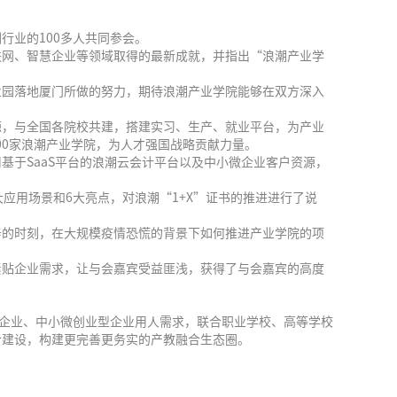
行业的100多人共同参会。
联网、智慧企业等领域取得的最新成就，并指出“浪潮产业学
。
业园落地厦门所做的努力，期待浪潮产业学院能够在双方深入
源，与全国各院校共建，搭建实习、生产、就业平台，为产业
00家浪潮产业学院，为人才强国战略贡献力量。
于SaaS平台的浪潮云会计平台以及中小微企业客户资源，
应用场景和6大亮点，对浪潮“1+X”证书的推进进行了说
辛的时刻，在大规模疫情恐慌的背景下如何推进产业学院的项
紧贴企业需求，让与会嘉宾受益匪浅，获得了与会嘉宾的高度
干企业、中小微创业型企业用人需求，联合职业学校、高等学校
合建设，构建更完善更务实的产教融合生态圈。