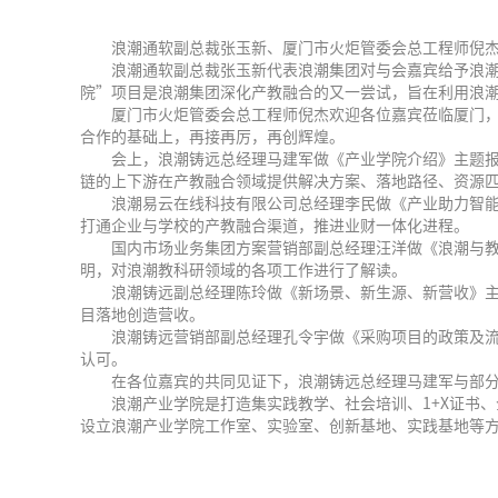
浪潮通软副总裁张玉新、厦门市火炬管委会总工程师倪杰
浪潮通软副总裁张玉新代表浪潮集团对与会嘉宾给予浪
院”项目是浪潮集团深化产教融合的又一尝试，旨在利用浪
厦门市火炬管委会总工程师倪杰欢迎各位嘉宾莅临厦门
合作的基础上，再接再厉，再创辉煌。
会上，浪潮铸远总经理马建军做《产业学院介绍》主题
链的上下游在产教融合领域提供解决方案、落地路径、资源匹配
浪潮易云在线科技有限公司总经理李民做《产业助力智能
打通企业与学校的产教融合渠道，推进业财一体化进程。
国内市场业务集团方案营销部副总经理汪洋做《浪潮与教
明，对浪潮教科研领域的各项工作进行了解读。
浪潮铸远副总经理陈玲做《新场景、新生源、新营收》
目落地创造营收。
浪潮铸远营销部副总经理孔令宇做《采购项目的政策及
认可。
在各位嘉宾的共同见证下，浪潮铸远总经理马建军与部
浪潮产业学院是打造集实践教学、社会培训、1+X证书
设立浪潮产业学院工作室、实验室、创新基地、实践基地等