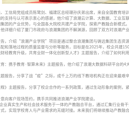
、工信局党组成员陈鹭剑、福建区总经理孙庆弟出席，来自全国教育培训
潮的支持与认可表示衷心的感谢，他介绍了浪潮云计算、大数据、工业互
潮集团的产业优势，与全国各大院校共建产业学院，探索产教融合新模式
，他详细介绍了厦门市政府与浪潮集团的不解渊源，回顾了双方对浪潮产
报告，介绍“浪潮产业学院”项目是通过整合浪潮集团与铸远集团生态资
和落地过程的质量监督与分析等服务，目标是在2025年，校企共建15
财经教育升级，共育业财一体化创新型人才》主题报告，介绍了如何利用基
育：携手教育·智算未来》主题报告，他介绍了浪潮大数据科研平台的4大
主题报告，分享了战“疫”之际，成千上万的线下教培机构正在迎来最艰
流程》主题报告，分享了校企合作的一系列政策，通过生动形象的案例，
分意向客户现场签约，携手共同推进浪潮产业学院建设。
、企业真实生产和社会技术服务于一体的产教融合平台，通过汇集行业骨
方式，实现学校育人与产业需求的无缝对接。未来我们将继续推动产教融