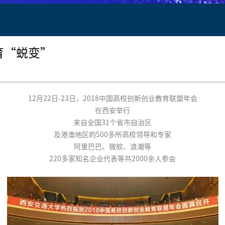
育“蜕变”
12月22日-23日，2018中国高校创新创业教育联盟年会
在西安举行
来自全国31个省市自治区
及港澳地区的500多所高校领导和专家
阿里巴巴、微软、浪潮等
220多家知名企业代表等共2000余人参会