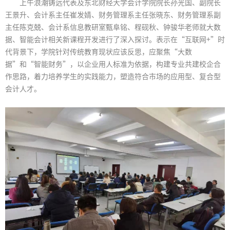
上午浪潮铸远代表及东北财经大学会计学院院长孙光国、副院长
王景升、会计系主任崔发婧、财务管理系主任张晓东、财务管理系副
主任陈克兢、会计系信息教研室甄阜铭、程砚秋、钟骏华老师就大数
据、智能会计相关新课程开发进行了深入探讨。表示在“互联网+”时
代背景下，学院针对传统教育现状应该反思，应聚焦“大数
据”和“智能财务”，以企业用人标准为依据，构建专业共建校企合
作思路，着力培养学生的实践能力，塑造符合市场的应用型、复合型
会计人才。