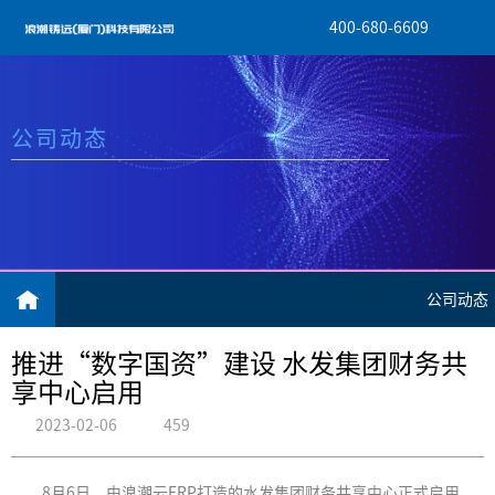
400-680-6609
公司动态
公司动态
推进“数字国资”建设 水发集团财务共
享中心启用
2023-02-06
459
8月6日，由浪潮云ERP打造的水发集团财务共享中心正式启用。